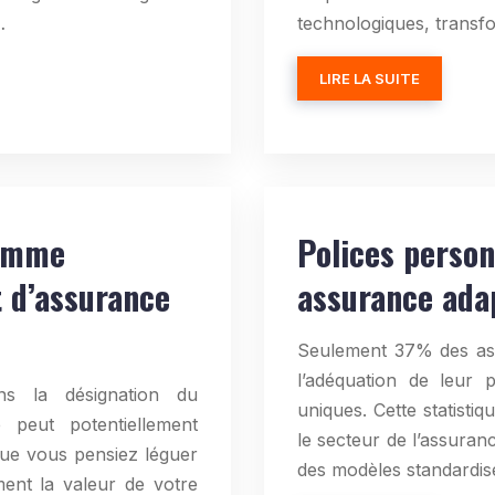
…
technologiques, transfo
LIRE LA SUITE
comme
Polices person
t d’assurance
assurance adap
Seulement 37% des assu
l’adéquation de leur 
ns la désignation du
uniques. Cette statisti
 peut potentiellement
le secteur de l’assuran
que vous pensiez léguer
des modèles standardis
ment la valeur de votre