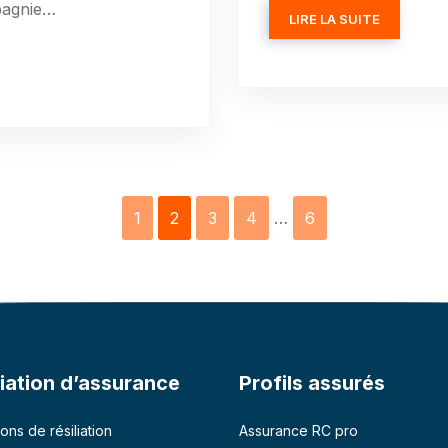
mpagnie…
LIRE LA SUITE
1
2
3
4
…
6
liation d’assurance
Profils assurés
ons de résiliation
Assurance RC pro