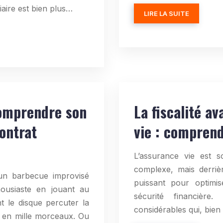
iaire est bien plus…
LIRE LA SUITE
comprendre son
La fiscalité a
ontrat
vie : compren
L’assurance vie est
complexe, mais derriè
un barbecue improvisé
puissant pour optimi
ousiaste en jouant au
sécurité financière
t le disque percuter la
considérables qui, bien
nt en mille morceaux. Ou