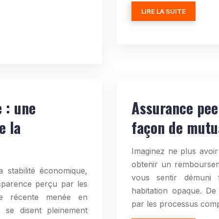
LIRE LA SUITE
 : une
Assurance peer
e la
façon de mutua
Imaginez ne plus avoir
obtenir un rembourseme
a stabilité économique,
vous sentir démuni 
sparence perçu par les
habitation opaque. De
te récente menée en
par les processus com
 se disent pleinement