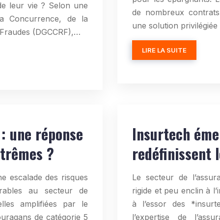
 de leur vie ? Selon une
de nombreux contrats
la Concurrence, de la
une solution privilégié
s Fraudes (DGCCRF),…
LIRE LA SUITE
 : une réponse
Insurtech éme
xtrêmes ?
redéfinissent 
e escalade des risques
Le secteur de l’assur
érables au secteur de
rigide et peu enclin à l
lles amplifiées par le
à l’essor des *insurt
ouragans de catégorie 5
l’expertise de l’ass