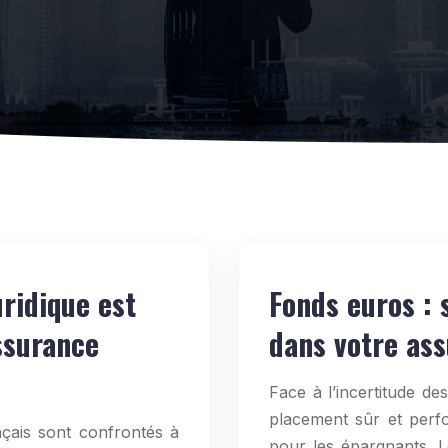
uridique est
Fonds euros : 
ssurance
dans votre ass
Face à l’incertitude de
placement sûr et perf
çais sont confrontés à
pour les épargnants. L