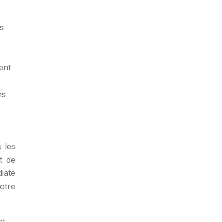
ns
ent
ns
ù les
t de
iate
otre
nt