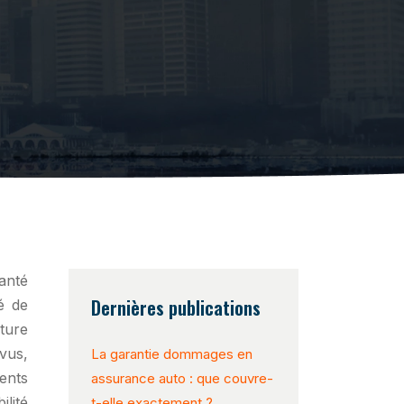
Dernières publications
é de
ture
vus,
La garantie dommages en
ents
assurance auto : que couvre-
lité
t-elle exactement ?