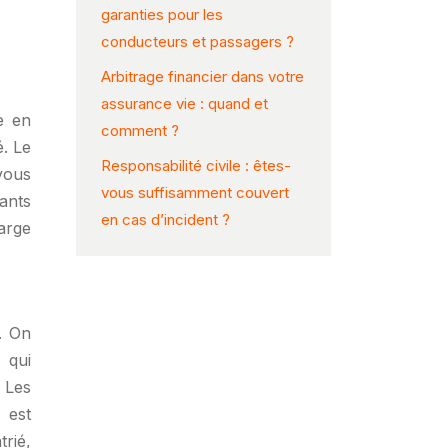
garanties pour les
conducteurs et passagers ?
Arbitrage financier dans votre
assurance vie : quand et
e en
comment ?
é. Le
Responsabilité civile : êtes-
vous
vous suffisamment couvert
ants
en cas d’incident ?
arge
. On
 qui
 Les
 est
rié,