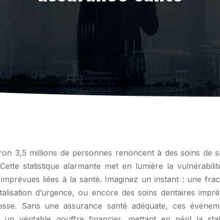
Cette statistique alarmante met en lumière la vulnérabilit
mprévues liées à la santé. Imaginez un instant : une frac
talisation d’urgence, ou encore des soins dentaires impré
esse. Sans une assurance santé adéquate, ces événem
n véritable gouffre financier, mettant en péril la stabi