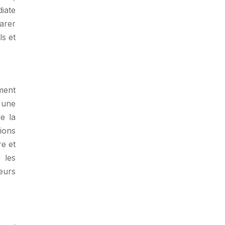
iate
arer
ls et
ment
 une
e la
tions
re et
 les
eurs