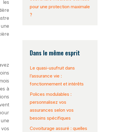
 les
pour une protection maximale
ière
?
stre
 une
ière
Dans le même esprit
avez
Le quasi-usufruit dans
oins
l’assurance vie :
mois
fonctionnement et intérêts
ées à
Polices modulables :
ions
personnalisez vos
vent
assurances selon vos
 pour
besoins spécifiques
 une
 vos
Covoiturage assuré : quelles