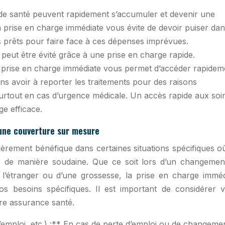
.
s de santé peuvent rapidement s’accumuler et devenir une
 prise en charge immédiate vous évite de devoir puiser da
 prêts pour faire face à ces dépenses imprévues.
 peut être évité grâce à une prise en charge rapide.
a prise en charge immédiate vous permet d’accéder rapidem
ns avoir à reporter les traitements pour des raisons
 surtout en cas d’urgence médicale. Un accès rapide aux soi
ge efficace.
 une couverture sur mesure
ièrement bénéfique dans certaines situations spécifiques o
r de manière soudaine. Que ce soit lors d’un changemen
à l’étranger ou d’une grossesse, la prise en charge imméd
s besoins spécifiques. Il est important de considérer v
tre assurance santé.
emploi, etc.) :** En cas de perte d’emploi ou de changeme