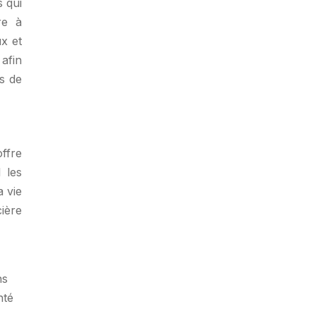
 qui
re à
ux et
 afin
s de
offre
 les
a vie
ière
ns
nté